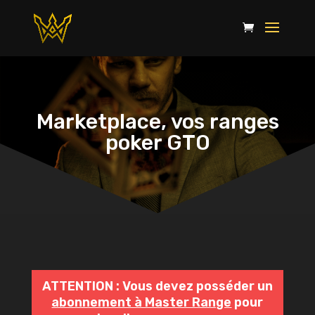
Marketplace, vos ranges
poker GTO
ATTENTION : Vous devez posséder un
abonnement à Master Range
pour