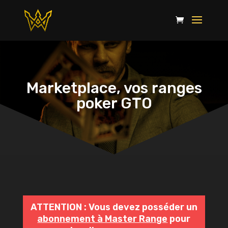
Marketplace, vos ranges
poker GTO
ATTENTION : Vous devez posséder un
abonnement à Master Range
pour