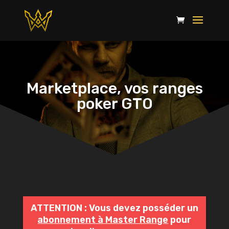
Marketplace, vos ranges
poker GTO
ATTENTION : Vous devez posséder un
abonnement à Master Range
pour